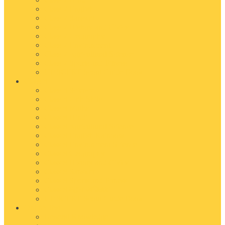
Class 7 English
Class 7 Sanskrit
Class 7 History and Civics
Class 7 Geography
Class 7 Environment
Class 7 Agricultural Science
Class 7 Sports and Fitness
UP SCERT Scout Guide Book
Class 8
Class 8 Science
Class 8 Grih Shilp
Class 8 Maths
Class 8 Hindi
Class 8 Agricultural Science
Class 8 English Rainbow
Class 8 Environment Science
Class 8 Geography
Class 8 History and Civics
Class 8 Sanskrit
Class 8 Sports and Fitness
Class 8 महान व्यक्तित्व
UP SCERT Scout Guide Book
Online Test
General Knowledge