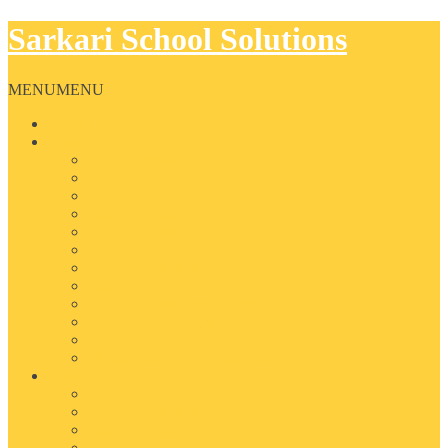
Sarkari School Solutions
MENU
MENU
Home
Class 6
Class 6 Science
Class 6 English
Class 6 Agricultural Science
Class 6 Hindi
Class 6 Maths
Class 6 Sanskrit
Class 6 Grih Shilp
Class 6 Geography
Class 6 History and Civics
Class 6 Environment Science
Class 6 Sports and Fitness
UP SCERT Scout Guide Book
Class 7
Class 7 Science
Class 7 Grih Shilp
Class 7 Maths
Class 7 Hindi