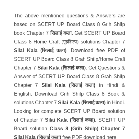
The above mentioned questions & Answers are
based on SCERT UP Board Class 8 Grih Shilp
book Chapter 7
सिलाई कला
. Get SCERT UP Board
Class 8 Home Craft (गृहशिल्प) solutions Chapter 7
Silai Kala (
सिलाई कला
)
. Download free PDF of
SCERT UP Board Class 8 Grah Shilp/Home Craft
Chapter 7
Silai Kala (
सिलाई कला
)
. Get Questions &
Answer of SCERT UP Board Class 8 Grah Shilp
Chapter 7
Silai Kala (
सिलाई कला
)
in Hindi &
English. Download Grih Shilp Class 8 Book &
solutions Chapter 7
Silai Kala (
सिलाई कला
)
in Hindi.
Looking for complete SCERT UP Board solution
of Chapter 7
Silai Kala
(
सिलाई कला
)
, SCERT UP
Board solution
Class 8 (Grih Shilp) Chapter 7
Silai Kala (
सिलाई कला
)
free PDF download here.